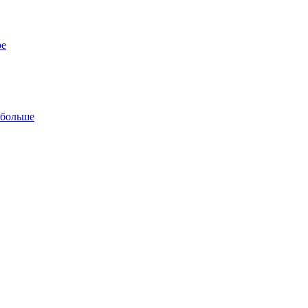
ре
 больше