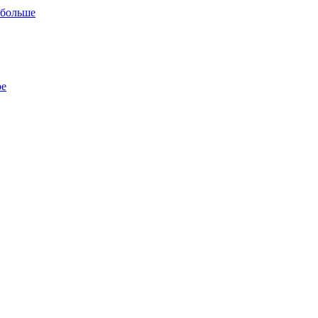
 больше
ре