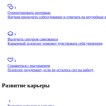
Отрепетировать интервью
Научим проходить собеседование и отвечать на неудобные
Вылечить синдром самозванца
Карьерный психолог поможет чувствовать себя увереннее
Справиться с выгоранием
Психолог поддержит, если не осталось сил на работу
Развитие карьеры
Развитие навыков и карьеры