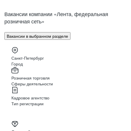
Нижний Новгород
Великий Новгород
Омск
Орел
Вакансии компании «Лента, федеральная
Оренбург
Пенза
розничная сеть»
Пермь
Петрозаводск
Псков
Ростов-на-Дону
Вакансии в выбранном разделе
Рязань
Самара
Саратов
Якутск
Южно-Сахалинск
Владикавказ
Санкт-Петербург
Смоленск
Ставрополь
Город
Тамбов
Казань
Розничная торговля
Тверь
Томск
Сферы деятельности
Кызыл
Тула
Тюмень
Ижевск
Кадровое агентство
Ульяновск
Уфа
Тип регистрации
Хабаровск
Абакан
Челябинск
Грозный
Чита
Чебоксары
Ярославль
Луганск