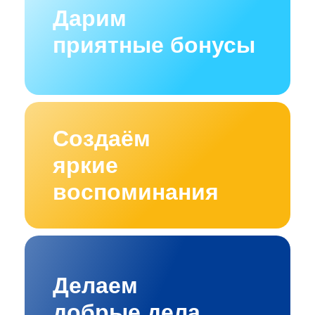
Дарим
приятные бонусы
Создаём
яркие
воспоминания
Делаем
добрые дела