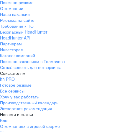
Поиск по резюме
Краснознаменск
Ладушкин
(Калининградская
О компании
область)
Наши вакансии
Мамоново
Неман
Реклама на сайте
Требования к ПО
Нестеров
Озерск
Безопасный HeadHunter
(Калининградская
область)
HeadHunter API
Партнерам
Пионерский
Полесск
Инвесторам
Правдинск
Светлогорск
Каталог компаний
(Калининградская
Поиск по вакансиям в Толмачево
область)
Сетка: соцсеть для нетворкинга
Светлый
Славск
Соискателям
Советск
Черняховск
hh PRO
(Калининградская
Готовое резюме
область)
Все сервисы
Республика Коми
Воркута
Хочу у вас работать
Вуктыл
Емва
Производственный календарь
Экспертная рекомендация
Инта
Микунь
Новости и статьи
Печора
Сосногорск
Блог
Усинск
Ухта
О компаниях в игровой форме
Новгородская
Боровичи