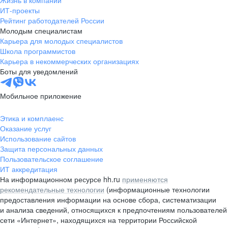
Жизнь в компании
область
ИТ-проекты
Рейтинг работодателей России
Валдай
Малая Вишера
Молодым специалистам
Окуловка
Пестово
Карьера для молодых специалистов
Сольцы
Старая Русса
Школа программистов
Карьера в некоммерческих организациях
Холм
Чудово
Боты для уведомлений
Мурманская область
Апатиты
Гаджиево
Заозерск
Мобильное приложение
Заполярный
Кандалакша
Кировск (Мурманская
Ковдор
Этика и комплаенс
область)
Оказание услуг
Кола
Мончегорск
Использование сайтов
Защита персональных данных
Оленегорск
Островной
Пользовательское соглашение
Полярные Зори
Полярный
ИТ аккредитация
Североморск
Снежногорск
На информационном ресурсе hh.ru
применяются
Республика Карелия
Беломорск
рекомендательные технологии
(информационные технологии
предоставления информации на основе сбора, систематизации
Кемь
Кондопога
и анализа сведений, относящихся к предпочтениям пользователей
Костомукша
Лахденпохья
сети «Интернет», находящихся на территории Российской
Медвежьегорск
Олонец