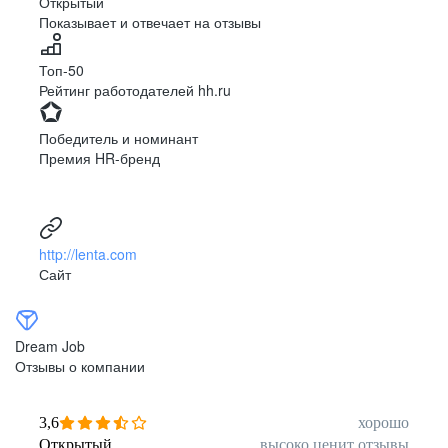
Открытый
Показывает и отвечает на отзывы
Луцк
Севастополь
Симферополь
Сумы
Топ-50
Тернополь
Ужгород
Рейтинг работодателей hh.ru
Харьков
Херсон
Хмельницкий
Черкассы
Победитель и номинант
Черновцы
Чернигов
Премия HR-бренд
Ленинградская
Ханты-Мансийск
область
Тольятти
Дудинка
(Красноярский край)
http://lenta.com
Тура (Красноярский
Агинское
Сайт
край)
(Забайкальский АО)
Усть-Ордынский
Палана
Анадырь
Сочи
Dream Job
Норильск
Дзержинск
Отзывы о компании
(Нижегородская
область)
Арзамас
Саров
3,6
хорошо
Обнинск
Салехард
Открытый
высоко ценит отзывы