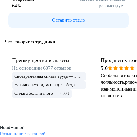
64
%
рекомендует
Буркина Фасо
Минск
Гомель
Могилев
Оставить отзыв
Витебск
Гродно
Брест
Архангельская
область
Что говорят сотрудники
Каргополь
Коряжма
Котлас
Мезень
Мирный
Новодвинск
Преимущества и льготы
Продавец унив
(Архангельская
5,0
На основании
6877
отзывов
область)
Свобода выбора 
Своевременная оплата труда — 5 675
Няндома
Онега
лояльность,рядом
Северодвинск
Сольвычегодск
Наличие кухни, места для обеда — 4 999
взаимопонимани
Шенкурск
Калининградская
Оплата больничного — 4 771
коллектив
область
Багратионовск
Балтийск
Гвардейск
Гурьевск
(Калининградская
область)
HeadHunter
Гусев
Зеленоградск
Размещение вакансий