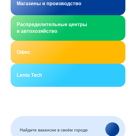
Магазины и производство
Распределительные центры
и автохозяйство
Офис
Lenta Tech
Москва
Санкт-Петербург
Екатеринбург
Новосибирск
Горно-Алтайск
Барнаул
Благовещенск
Архангельск
(Амурская область)
Астрахань
Белгород