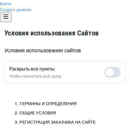
Войти
Создать резюме
Условия использования Сайтов
Условия использования сайтов
Раскрыть все пункты
Чтобы прочитать всё сразу
1. ТЕРМИНЫ И ОПРЕДЕЛЕНИЯ
2. ОБЩИЕ УСЛОВИЯ
1.1. Хэдхантер
исполнитель, юридическое
лицо ООО «Хэдхантер», ИНН
Условия определяют отношения между Заказчиками,
3. РЕГИСТРАЦИЯ ЗАКАЗЧИКА НА САЙТЕ
7718620740, адрес: 129085,
Пользователями и Хэдхантер.